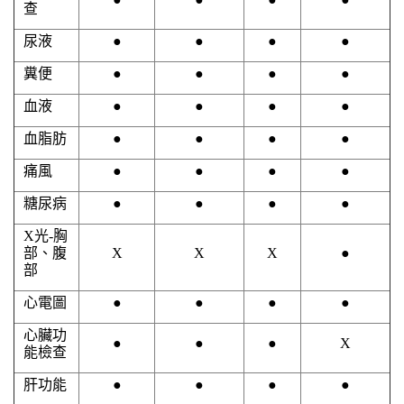
查
尿液
●
●
●
●
糞便
●
●
●
●
血液
●
●
●
●
血脂肪
●
●
●
●
痛風
●
●
●
●
糖尿病
●
●
●
●
X
光
-
胸
部、腹
X
X
X
●
部
心電圖
●
●
●
●
心臟功
●
●
●
X
能檢查
肝功能
●
●
●
●