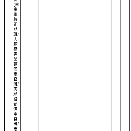
(
軍
事
學
校
正
期
班
/
志
願
役
專
業
預
備
軍
官
班
/
志
願
役
預
備
軍
官
班
/
志