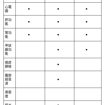
心電
●
●
●
圖
肝功
●
●
●
能
腎功
●
●
●
能
甲狀
腺功
●
●
能
癌症
●
篩檢
腹部
超音
●
波
骨密
度