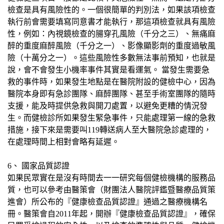
檢查是具有風險性的。一個很簡單的判別法，如果該項檢查
執行前會需要填寫同意書才能執行，那這項檢查就具有風險
性，例如：內視鏡檢查的腸穿孔風險（千分之三）、無痛麻
醉的重度麻醉風險（千分之一）、影像顯影劑的重度過敏風
險（十萬分之一）。這些風險性多數無法事前預知，也就是
說，會不會發生小機率事件其實是看運氣。 當發生需要急
救的事件時，如果發生地點是在醫院附設的健檢中心，因為
醫院本身即有急診團隊、麻醉團隊、甚至手術室團隊的隨時
支援，能及時提供急救與開刀處置，以避免更糟的情況發
生。而健檢診所如果發生緊急事件，只能處理第一線的急救
措施，接下來是需要叫119轉送病人至大醫院急診處理的，
在處理時間上相對會略有延遲。
6、 國家品質認證
如果民眾實在是沒有時間去一一研究每個健檢機構的服務品
質，也可以參考由醫策會（財團法人醫院評鑑暨醫療品質策
進會）所公布的『健康檢查品質認證』通過之醫療機構名
冊。醫策會自2011年起，開辦『健康檢查品質認證』，確保