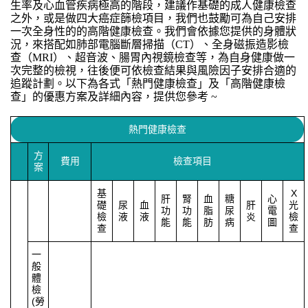
生率及心血管疾病極高的階段，建議作基礎的成人健康檢查
之外，或是做四大癌症篩檢項目，我們也鼓勵可為自己安排
一次全身性的的高階健康檢查。我們會依據您提供的身體狀
況，來搭配如肺部電腦斷層掃描（CT）、全身磁振造影檢
查（MRI）、超音波、腸胃內視鏡檢查等，為自身健康做一
次完整的檢視，往後便可依檢查結果與風險因子安排合適的
追蹤計劃。以下為各式「熱門健康檢查」及「高階健康檢
查」的優惠方案及詳細內容，提供您參考 ~
熱門健康檢查
方
費用
檢查項目
案
基
X
肝
腎
血
糖
心
礎
尿
血
肝
光
功
功
脂
尿
電
檢
液
液
炎
檢
能
能
肪
病
圖
查
查
一
般
體
檢
(
勞