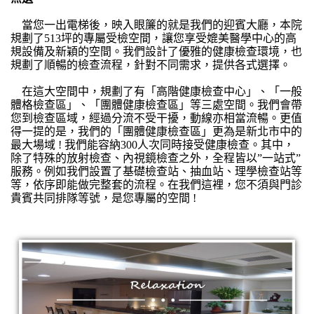
當您一出電梯後，映入眼簾的就是我們的迎賓大廳，本院
規劃了513坪的專屬受檢空間，讓您享受媲美醫學中心的高
規設備及新穎的空間。我們設計了優雅的健康檢查環境，也
規劃了順暢的檢查流程，針對不同需求，提供各式選擇。
在這大空間中，規劃了有「高階健康檢查中心」、「一般
體格檢查區」、「團體健康檢查區」等三處空間。我們會帶
您到檢查區域，經過分流不受干擾，動線亦相當流暢。更值
得一提的是，我們的「團體健康檢查區」更為是新北市中的
最大場域 ! 我們能容納300人次同時接受健康檢查。其中，
除了特殊的放射檢查、內視鏡檢查之外，全程皆以”一站式”
服務。例如我們設置了基礎檢查站、抽血站、理學檢查站等
等，依序即能做完整套的流程。在我們這裡，您不須與門診
貴賓共同排隊等號，是您專屬的空間 !