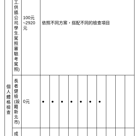
工
.
供
膳
.
公
100元
司
.
~
2920
依照不同方案，搭配不同的檢查項目
學
元
生
.
駕
照
審
驗
.
考
駕
照
)
長
者
個
健
人
檢
體
(
設
0元
●
●
●
●
●
●
●
格
籍
檢
新
查
北
市
)
成