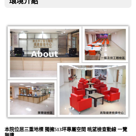
環境介紹
本院位居三重地標 獨擁513坪專屬空間 晀望檢查動線 一覽
無遺