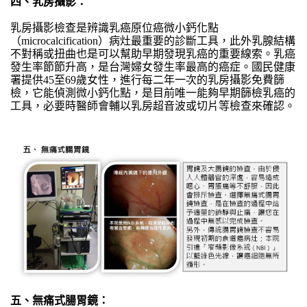
四、乳房攝影：
乳房攝影檢查是辨識乳癌原位癌微小鈣化點
（microcalcification）病灶最重要的診斷工具，此外乳腺結構
不對稱或扭曲也是可以幫助早期發現乳癌的重要線索。乳癌
發生率節節升高，是台灣婦女發生率最高的癌症。國民健康
署提供45至69歲女性，進行每二年一次的乳房攝影免費篩
檢，它能偵測微小鈣化點，是目前唯一能夠早期篩檢乳癌的
工具，必要時醫師會輔以乳房超音波或切片等檢查來確認。
五、無痛式腸胃鏡：