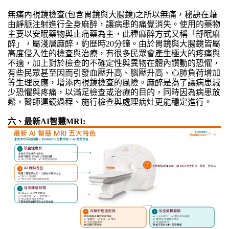
無痛內視鏡檢查(包含胃鏡與大腸鏡)之所以無痛，秘訣在藉
由靜脈注射進行全身麻醉，讓病患的痛覺消失。使用的藥物
主要以安眠藥物與止痛藥為主，此種麻醉方式又稱「舒眠麻
醉」，屬淺層麻醉，約歷時20分鐘。由於胃鏡與大腸鏡皆屬
高度侵入性的檢查與治療，有很多民眾會產生極大的疼痛與
不適，加上對於檢查的不確定性與異物在體內鑽動的恐懼，
有些民眾甚至因而引發血壓升高、腦壓升高、心肺負荷增加
等生理反應，增添內視鏡檢查的風險。麻醉是為了讓病患減
少恐懼與疼痛，以滿足檢查或治療的目的，同時因為病患放
鬆，醫師運鏡過程、施行檢查與處理病灶更能穩定進行。
六、最新AI智慧MRI: