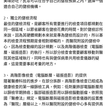
美味好吃？民眾可以在合乎自己的健檢預算之內，選擇一個
適合自己的健檢機構。
2、 獨立的健檢流程
最佳的健檢流程，是顧客所有需要進行的檢查項目都規劃在
同一個區域，以節省顧客在健檢花費的時間。對於健檢診所
來說，因為其硬體規劃本來就是專為健檢而設計的，所以基
本的檢查流程預期是會相對順暢的。 而醫院附設的健檢中
心，因為檢查動線的設計規劃，以及高階儀器檢查（電腦斷
層、磁振造影）的執行，所以部分檢查會需要顧客移動到醫
院其他區域執行，同時也有與健保病患共用檢查儀器的疑
慮，這是需要事前考量的地方。
3、 高階影像檢查（電腦斷層、磁振造影）的提供
隨著醫療科技的進步，在部分族群，高階影像檢查已經成為
健康檢查的第一線篩檢工具，例如：低劑量肺部電腦斷層用
以篩檢早期肺癌；腦部磁振造影用以篩檢腦動脈瘤。依照我
國『醫療法』規定，電腦斷層與磁振造影檢查儀器的設置應
為『醫院』層級以上，所以醫院附設的健檢中心多有提供高