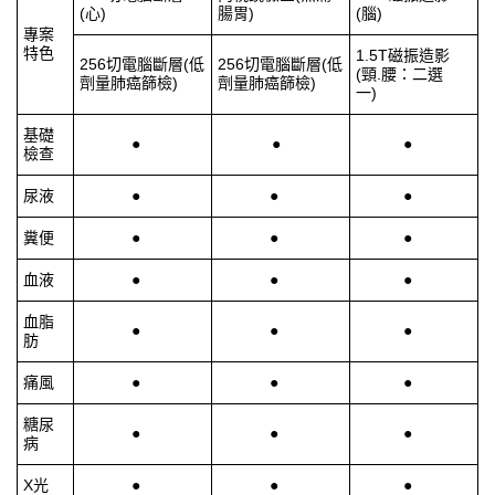
(
心
)
腸胃
)
(
腦
)
專案
特色
1.5T磁振造影
256切電腦斷層
(
低
256切電腦斷層
(
低
(
頸
.
腰：二選
劑量肺癌篩檢
)
劑量肺癌篩檢
)
一
)
基礎
●
●
●
檢查
尿液
●
●
●
糞便
●
●
●
血液
●
●
●
血脂
●
●
●
肪
痛風
●
●
●
糖尿
●
●
●
病
X光
●
●
●