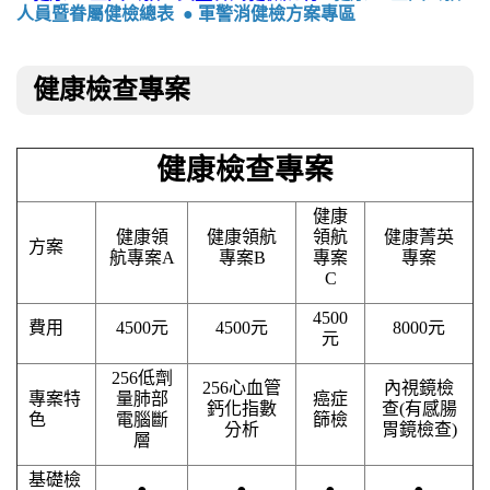
人員暨眷屬健檢總表
● 軍警消健檢方案專區
健康檢查專案
健康檢查專案
健康
健康領
健康領航
領航
健康菁英
方案
航專案
A
專案
B
專案
專案
C
4500
費用
4500
元
4500
元
8000
元
元
256
低劑
256
心血管
內視鏡檢
專案特
量肺部
癌症
鈣化指數
查
(
有感腸
色
電腦斷
篩檢
分析
胃鏡檢查
)
層
基礎檢
●
●
●
●