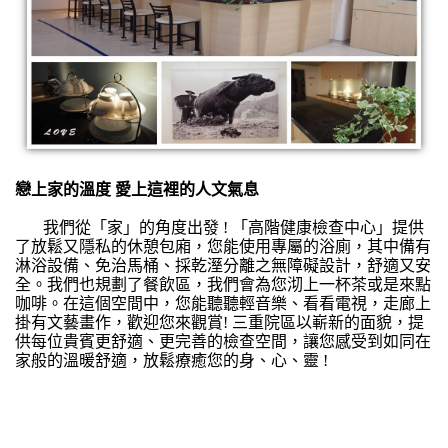
戀上家的溫度 愛上這裡的人文氣息
我們從「家」的角度出發 ! 「高階健康檢查中心」提供
了放鬆又隱私的休憩包廂，您能使用專屬的浴廁，其中備有
淋浴設備、免治馬桶、採乾溼分離之無障礙設計，舒適又安
全。我們也規劃了餐飲區，我們會為您沏上一杯茶或是來點
咖啡。在這個空間中，您能聽聽輕音樂、看看電視，走廊上
掛有文藝畫作，歡迎您來觀賞! 三重院區以嶄新的面貌，提
供每位貴賓更舒適、更完善的檢查空間，讓您感受到如同在
家般的溫暖舒適，放鬆療癒您的身、心、靈 !