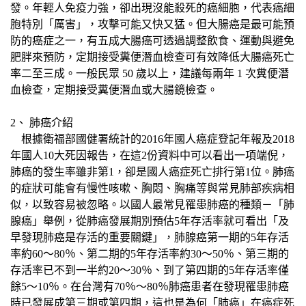
發。年輕人免疫力強，卻出現沒能殺死的癌細胞，代表癌細
胞特別「厲害」，攻擊可能又快又猛。但大腸癌是最可能預
防的癌症之一，有五成大腸癌可透過調整飲食、運動與避免
肥胖來預防，定期接受糞便潛血檢查可有效降低大腸癌死亡
率二至三成。一般民眾 50 歲以上，建議每兩年 1 次糞便潛
血檢查，定期接受糞便潛血或大腸鏡檢查。
2、 肺癌介紹
根據衛福部國健署統計的2016年國人癌症登記年報及2018
年國人10大死因報告，在這2份資料中可以看出一項端倪，
肺癌的發生率雖非第1，卻是國人癌症死亡排行第1位。肺癌
的症狀可能會有慢性咳嗽、胸悶、胸痛等與常見肺部疾病相
似，以致容易被忽略。以國人最常見罹患肺癌的種類－「肺
腺癌」舉例，從肺癌發展期別預估5年存活率就可看出「及
早發現肺癌是存活的重要關鍵」，肺腺癌第一期的5年存活
率約60～80％、第二期的5年存活率約30～50％、第三期的
存活率已不到一半約20～30％、到了第四期的5年存活率僅
餘5～10％。在台灣有70％～80％肺癌患者在發現罹患肺癌
時已發展成第三期或第四期，這也是為何「肺癌」在癌症死