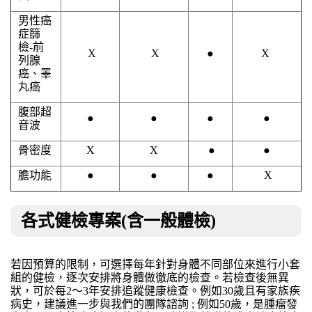
男性癌
症篩
檢
-
前
X
X
●
X
列腺
癌、睪
丸癌
腹部超
●
●
●
●
音波
骨密度
X
X
●
●
膽功能
●
●
●
X
各式健檢專案(含一般體檢)
若因預算的限制，可選擇每年針對身體不同部位來進行小套
組的健檢，逐次安排將身體做徹底的檢查。若檢查後無異
狀，可於每2～3年安排追蹤健康檢查。例如30歲且有家族疾
病史，建議進一步與我們的團隊諮詢 ; 例如50歲，是腫瘤發