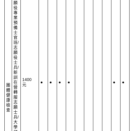
願
役
專
業
預
備
士
官
班
/
志
願
役
士
兵
/
新
訓
1400
在
●
●
●
●
●
●
元
團
營
體
轉
健
服
康
志
檢
願
查
士
兵
/
大
學