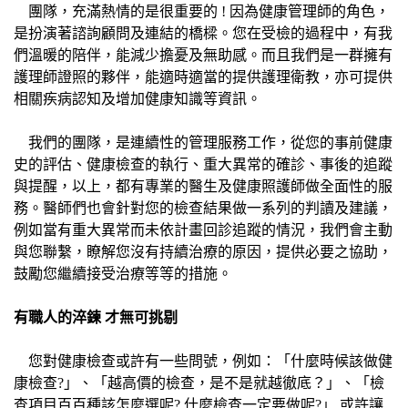
團隊，充滿熱情的是很重要的 ! 因為健康管理師的角色，
是扮演著諮詢顧問及連結的橋樑。您在受檢的過程中，有我
們溫暖的陪伴，能減少擔憂及無助感。而且我們是一群擁有
護理師證照的夥伴，能適時適當的提供護理衛教，亦可提供
相關疾病認知及增加健康知識等資訊。
我們的團隊，是連續性的管理服務工作，從您的事前健康
史的評估、健康檢查的執行、重大異常的確診、事後的追蹤
與提醒，以上，都有專業的醫生及健康照護師做全面性的服
務。醫師們也會針對您的檢查結果做一系列的判讀及建議，
例如當有重大異常而未依計畫回診追蹤的情況，我們會主動
與您聯繫，瞭解您沒有持續治療的原因，提供必要之協助，
鼓勵您繼續接受治療等等的措施。
有職人的淬鍊 才無可挑剔
您對健康檢查或許有一些問號，例如：「什麼時候該做健
康檢查?」、「越高價的檢查，是不是就越徹底？」、「檢
查項目百百種該怎麼選呢? 什麼檢查一定要做呢?」 或許讓