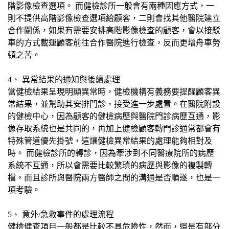
階影像檢查選項。 而健檢診所一般會有兩種因應方式，一
則不提供高階影像檢查選項給顧客，二則會找其他醫院建立
合作關係，如果有需要安排高階影像檢查的顧客，會以接駁
車的方式載運顧客前往合作醫院進行檢查，反而更增舟車勞
頓之苦。
4、 異常結果的通知與後續處理
當健檢結果呈現明顯異常時，健檢機構有義務要提醒顧客異
常結果，並幫助其安排門診，接受進一步處置。在醫院附設
的健檢中心，因為顧客的健檢病歷與醫院門診病歷互通，影
像存取系統也是共同的，再加上健檢顧客轉門診通常都會有
特殊管道優先掛號，這讓健檢異常結果的處理能夠相對及
時。 而健檢診所的轉診，因為牽涉到不同醫療院所的病歷
系統不互通，所以會需要比較繁瑣的病歷與影像的複製轉
檔，而且診所與醫院兩方醫師之間的溝通是否順遂，也是一
項考驗。
5、 意外/急救事件的處理流程
健檢健查項目一般都是比較不具危險性，然而，還是有部分