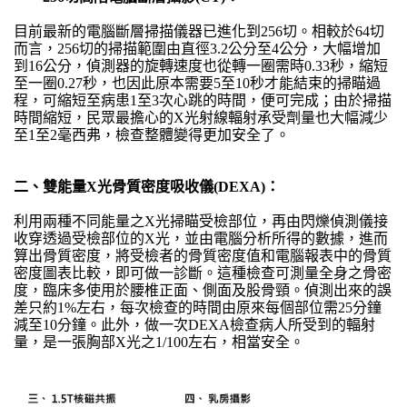
目前最新的電腦斷層掃描儀器已進化到256切。相較於64切
而言，256切的掃描範圍由直徑3.2公分至4公分，大幅增加
到16公分，偵測器的旋轉速度也從轉一圈需時0.33秒，縮短
至一圈0.27秒，也因此原本需要5至10秒才能結束的掃瞄過
程，可縮短至病患1至3次心跳的時間，便可完成；由於掃描
時間縮短，民眾最擔心的X光射線輻射承受劑量也大幅減少
至1至2毫西弗，檢查整體變得更加安全了。
二、雙能量X光骨質密度吸收儀(DEXA)：
利用兩種不同能量之X光掃瞄受檢部位，再由閃爍偵測儀接
收穿透過受檢部位的X光，並由電腦分析所得的數據，進而
算出骨質密度，將受檢者的骨質密度值和電腦報表中的骨質
密度圖表比較，即可做一診斷。這種檢查可測量全身之骨密
度，臨床多使用於腰椎正面、側面及股骨頸。偵測出來的誤
差只約1%左右，每次檢查的時間由原來每個部位需25分鐘
減至10分鐘。此外，做一次DEXA檢查病人所受到的輻射
量，是一張胸部X光之1/100左右，相當安全。