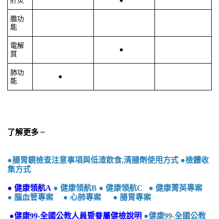
肝炎
●
膽功
能
電解
●
質
肺功
●
能
了解更多 ~
●
腸胃鏡檢查注意事項與低渣飲食,清腸劑使用方式
●
檢體收
集方式
● 健康領航A
● 健康領航B
● 健康領航C
● 健康菁英專案
● 腦血管專案
● 心肺專案
● 腸胃專案
●
健康99-全國公教人員暨眷屬健檢說明
●健康99-全國公教