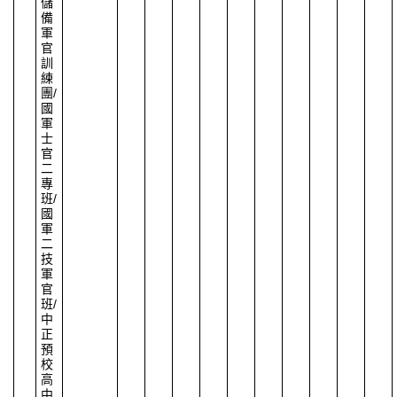
儲
備
軍
官
訓
練
團
/
國
軍
士
官
二
專
班
/
國
軍
二
技
軍
官
班
/
中
正
預
校
高
中