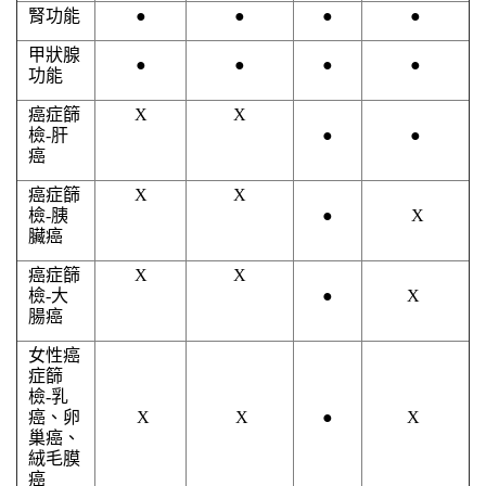
腎功能
●
●
●
●
甲狀腺
●
●
●
●
功能
癌症篩
X
X
檢
-
肝
●
●
癌
癌症篩
X
X
檢
-
胰
●
X
臟癌
癌症篩
X
X
檢
-
大
●
X
腸癌
女性癌
症篩
檢
-
乳
癌、卵
X
X
●
X
巢癌、
絨毛膜
癌