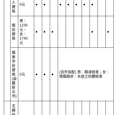
人
0元
●
●
●
●
●
●
●
健
檢
男：
婚
1235
前
元，
●
●
●
●
●
健
女：
檢
1745
元
婚
後
孕
前
健
(另外搭配
)
男：精液檢查；女：
檢
0元
●
●
●
德國麻疹、水痘之抗體檢查
(
設
籍
新
北
市
)
志
願
役