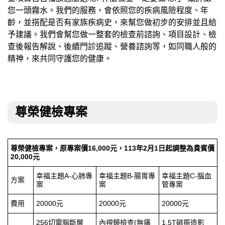
您一頭霧水。我們的服務，會依照您的疾病風險程度、年
齡，並搭配是否有家族疾病史，來幫您做初步的安排並且給
予建議。我們會幫您做一整套的檢查前諮詢、項目設計、檢
查後報告解說、後續門診追蹤、營養諮詢等，如同職人般的
精神，來共同守護您的健康。
尊榮健檢專案
尊榮健檢專案，原專案價16,000元，113年2月1日起調整為貴賓價
20,000元
幸福主題
A-
心肺專
幸福主題
B-
腸胃專
幸福主題
C-
腦血
方案
案
案
管專案
費用
20000元
20000元
20000元
256切電腦斷層
內視鏡檢查
(
無痛
1.5T磁振造影