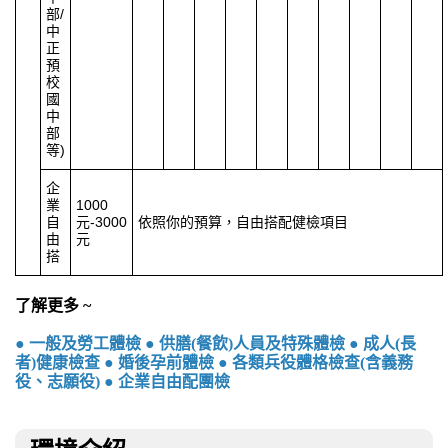
部
/
中
正
預
校
國
中
部
等
)
企
業
1000
自
元
-3000
依照你的預算，自由搭配健檢項目
由
元
搭
了解更多 ~
● 一般及勞工體檢
● 供膳(餐飲)人員及特殊體檢
● 成人(長
者)健康檢查
● 婚後孕前體檢
● 各類兵役體格檢查(含義務
役、志願役)
● 企業自由配團檢