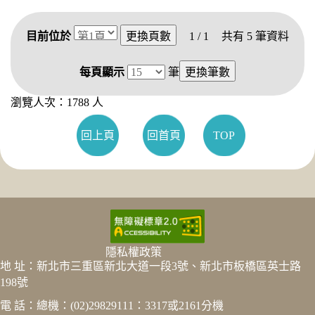
目前位於
1 / 1
共有
5
筆資料
每頁顯示
筆
瀏覽人次：1788 人
回上頁
回首頁
TOP
隱私權政策
地 址：新北市三重區新北大道一段3號、新北市板橋區英士路
198號
電 話：總機：(02)29829111：3317或2161分機