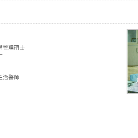
構管理碩士
士
主治醫師