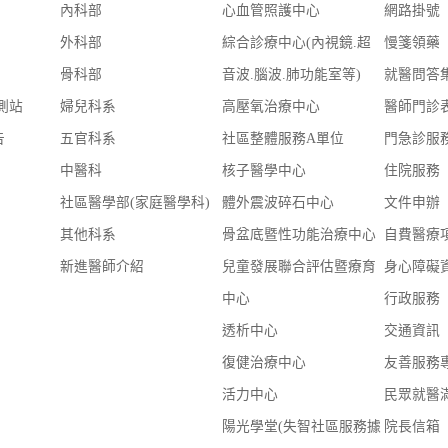
內科部
心血管照護中心
網路掛號
外科部
綜合診療中心(內視鏡.超
慢箋領藥
骨科部
音波.腦波.肺功能室等)
就醫問答
測站
婦兒科系
高壓氧治療中心
醫師門診
告
五官科系
社區整體服務A單位
門急診服
中醫科
核子醫學中心
住院服務
社區醫學部(家庭醫學科)
體外震波碎石中心
文件申辦
其他科系
骨盆底暨性功能治療中心
自費醫療
新進醫師介紹
兒童發展聯合評估暨療育
身心障礙
中心
行政服務
透析中心
交通資訊
復健治療中心
友善服務
活力中心
民眾就醫
陽光學堂(失智社區服務據
院長信箱