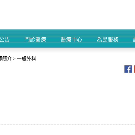
公告
門診醫療
醫療中心
為民服務
+
+
+
+
師簡介
>
一般外科