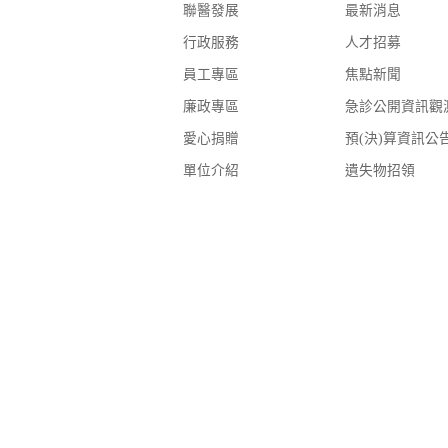
聯醫發展
最新消息
行政服務
人才招募
員工專區
焦點新聞
廉政專區
急診公開資訊觀
愛心捐贈
預(決)算資訊公
單位介紹
遺失物招領