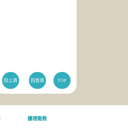
回上頁
回首頁
TOP
務
護理衛教