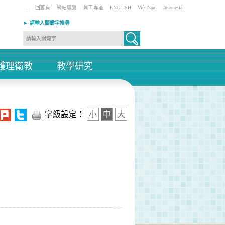
回首頁
網站導覽
員工專區
ENGLISH
Việt Nam
Indonesia
:::
► 請輸入關鍵字搜尋
護理衛教
教學研究
+
+
字級設定：
小
中
大