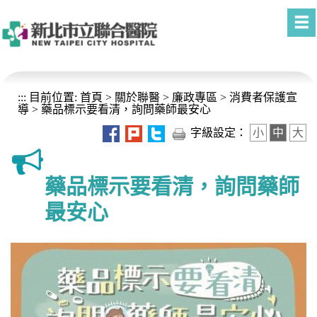
進入內容區塊
:::
目前位置:
首頁
>
關於聯醫
>
廉政專區
>
消費者保護宣
導
>
藥品標示要看清，詢問藥師最安心
字級設定：
小
中
大
藥品標示要看清，詢問藥師
最安心