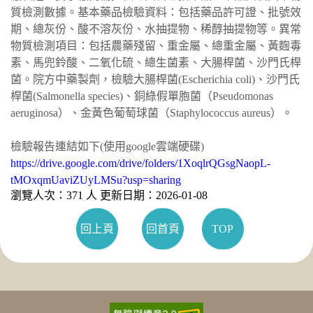
質檢測數據。基本藥品檢驗資料：包括藥品許可證、批號效
期、總灰份、酸不溶灰份、水抽提物、稀醇抽提物等。異常
物質檢測項目：包括農藥殘留、重金屬、總重金屬、黃麴毒
素、馬兜鈴酸、二氧化硫、總生菌素、大腸桿菌、沙門氏桿
菌。院方中藥製劑，檢驗大腸桿菌(Escherichia coli)、沙門氏
桿菌(Salmonella species)、銅綠假單胞菌（Pseudomonas
aeruginosa）、金黃色葡萄球菌（Staphylococcus aureus）。
檢驗報告連結如下(使用google雲端硬碟)
https://drive.google.com/drive/folders/1XoqlrQGsgNaopL-
tMOxqmUaviZUyLMSu?usp=sharing
瀏覽人次：371 人 更新日期：2026-01-08
回上頁
回首頁
TOP