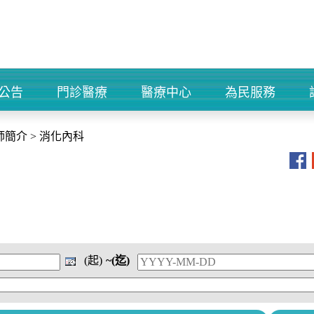
公告
門診醫療
醫療中心
為民服務
+
+
+
+
師簡介
>
消化內科
(起)
~(迄)