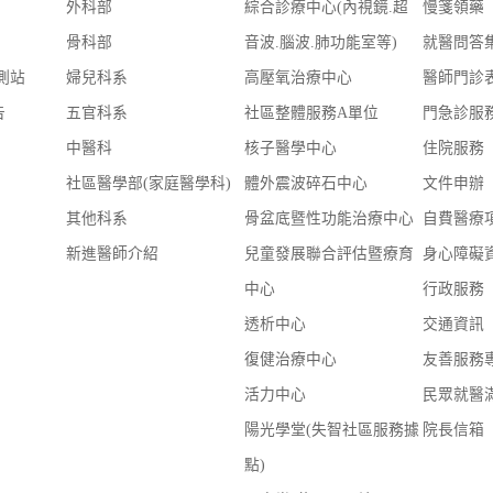
外科部
綜合診療中心(內視鏡.超
慢箋領藥
骨科部
音波.腦波.肺功能室等)
就醫問答
測站
婦兒科系
高壓氧治療中心
醫師門診
告
五官科系
社區整體服務A單位
門急診服
中醫科
核子醫學中心
住院服務
社區醫學部(家庭醫學科)
體外震波碎石中心
文件申辦
其他科系
骨盆底暨性功能治療中心
自費醫療
新進醫師介紹
兒童發展聯合評估暨療育
身心障礙
中心
行政服務
透析中心
交通資訊
復健治療中心
友善服務
活力中心
民眾就醫
陽光學堂(失智社區服務據
院長信箱
點)