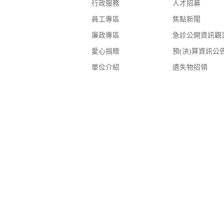
行政服務
人才招募
員工專區
焦點新聞
廉政專區
急診公開資訊觀
愛心捐贈
預(決)算資訊公
單位介紹
遺失物招領