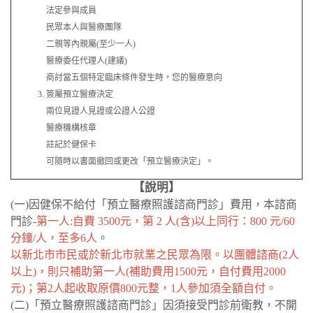
法定參與成員
民眾本人與醫療團隊
二親等內親屬(至少一人)
醫療委任代理人(建議)
商討當五個特定臨床條件發生時，您的醫療意向
簽屬預立醫療決定
兩位見證人見證或公證人公證
醫療機構核章
註記於健保卡
可隨時以書面撤回或更改「預立醫療決定」。
【說明】
(一)因健保不給付「預立醫療照護諮商門診」費用，本諮商
門診-
第一人:自費 3500元，第 2 人(含)以上同行：800 元/60
分鐘/人，至多6人
。
以新北市市民或於新北市就業之民眾為限。以團體諮商(2人
以上)，則只補助第一人(補助費用1500元，自付費用2000
元)；第2人起收取原價800元整，1人參加須全額自付。
(二)「預立醫療照護諮商門診」因須接受門診前衛教，不開