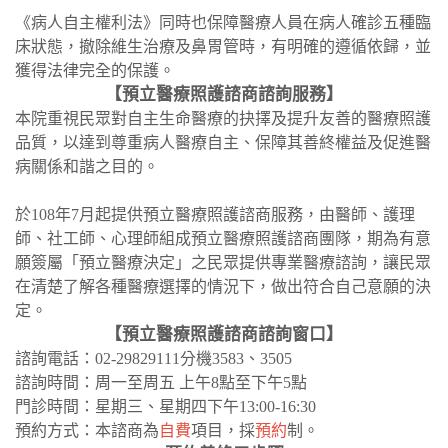
《病人自主權利法》同時也保障醫療人員在病人確診五種臨
床狀態，撤除維生治療及鼻胃管時，有明確的遵循依歸，並
獲得法律完全的保護。
【預立醫療照護諮商諮詢服務】
本院重視民眾對自主生命醫療的抉擇及提升友善的醫療照護
品質，以達到尊重病人醫療自主、保障其善終權益及促進醫
病關係和諧之目的。
於108年7月起提供預立醫療照護諮商服務，由醫師、護理
師、社工師、心理師組成預立醫療照護諮商團隊，期為有意
願簽屬「預立醫療決定」之民眾提供專業醫療諮詢，讓民眾
在清楚了解各種醫療選擇的情況下，做出符合自己意願的決
定。
【預立醫療照護諮商諮詢窗口】
諮詢電話：02-29829111分機3583、3505
諮詢時間：周一至周五 上午8點至下午5點
門診時間：星期三、星期四下午13:00-16:30
預約方式：本諮商為
自費
項目，採
預約
制。