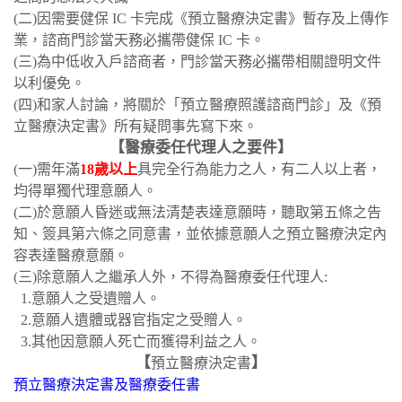
(二)因需要健保 IC 卡完成《預立醫療決定書》暫存及上傳作
業，諮商門診當天務必攜帶健保 IC 卡。
(三)為中低收入戶諮商者，門診當天務必攜帶相關證明文件
以利優免。
(四)和家人討論，將關於「預立醫療照護諮商門診」及《預
立醫療決定書》所有疑問事先寫下來。
【醫療委任代理人之要件】
(一)需年滿
18歲以上
具完全行為能力之人，有二人以上者，
均得單獨代理意願人。
(二)於意願人昏迷或無法清楚表達意願時，聽取第五條之告
知、簽具第六條之同意書，並依據意願人之預立醫療決定內
容表達醫療意願。
(三)除意願人之繼承人外，不得為醫療委任代理人:
1.意願人之受遺贈人。
2.意願人遺體或器官指定之受贈人。
3.其他因意願人死亡而獲得利益之人。
【
】
預立醫療決定書
預立醫療決定書及醫療委任書