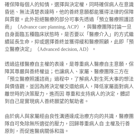
確保障每個人的知情，選擇與決定權，同時確保病人在意識
昏迷、無法清楚表達時，他的善終意願都能獲得法律的保障
與貫徹。此外拒絕醫療的部分可事先透過「預立醫療照護諮
商」（Advance care planning, ACP），與醫療團隊討論一旦
自身面臨五種臨床狀態時，是否要以「醫療介入」的方式繼
續延長生命，抑或選擇善終並獲得緩和醫療照顧，此即「預
立醫療決定」（Advanced decision, AD）。
透過這樣醫療自主權的表達，是尊重病人醫療自主意願，保
障其尊嚴與善終權益；也讓病人、家屬、醫療團隊三方在
「預立醫療照護諮商」過程中，了解病人對生死大事的想法
與價值觀，並因為將決定權交還給病人，降低家屬面對病人
離世時的決策壓力，進而因 尊重和支持病人的決定，體認
到自己是實現病人善終願望的幫助者。
由於病人與家屬經由良性溝通達成治療方向的共識，醫療團
隊自可免除無所適從的壓力，回歸尊重病人自 主權及行善
原則，而促進醫病關係和諧。