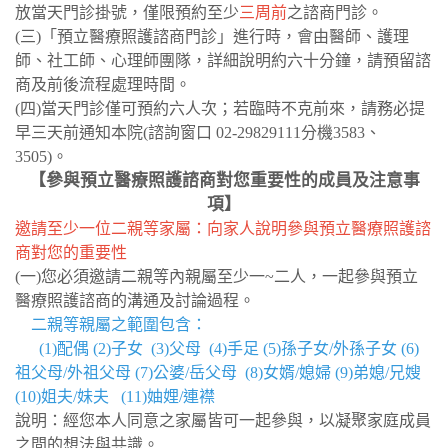
放當天門診掛號，僅限預約至少
三周前
之諮商門診。
(三)「預立醫療照護諮商門診」進行時，會由醫師、護理
師、社工師、心理師團隊，詳細說明約六十分鐘，請預留諮
商及前後流程處理時間。
(四)當天門診僅可預約六人次；若臨時不克前來，請務必提
早三天前通知本院(諮詢窗口 02-29829111分機3583、
3505)。
【參與預立醫療照護諮商對您重要性的成員及注意事
項】
邀請至少一位二親等家屬：向家人說明參與預立醫療照護諮
商對您的重要性
(一)您必須邀請二親等內親屬至少一~二人，一起參與預立
醫療照護諮商的溝通及討論過程。
二親等親屬之範圍包含：
(1)配偶 (2)子女 (3)父母 (4)手足 (5)孫子女/外孫子女 (6)
祖父母/外祖父母 (7)公婆/岳父母 (8)女婿/媳婦 (9)弟媳/兄嫂
(10)姐夫/妹夫 (11)妯娌/連襟
說明：經您本人同意之家屬皆可一起參與，以凝聚家庭成員
之間的想法與共識。