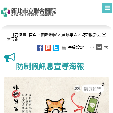
進入內容區塊
:::
目前位置:
首頁
>
關於聯醫
>
廉政專區
>
防制假訊息宣
導海報
字級設定：
小
中
大
防制假訊息宣導海報