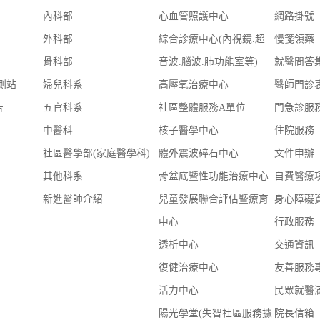
內科部
心血管照護中心
網路掛號
外科部
綜合診療中心(內視鏡.超
慢箋領藥
骨科部
音波.腦波.肺功能室等)
就醫問答
測站
婦兒科系
高壓氧治療中心
醫師門診
告
五官科系
社區整體服務A單位
門急診服
中醫科
核子醫學中心
住院服務
社區醫學部(家庭醫學科)
體外震波碎石中心
文件申辦
其他科系
骨盆底暨性功能治療中心
自費醫療
新進醫師介紹
兒童發展聯合評估暨療育
身心障礙
中心
行政服務
透析中心
交通資訊
復健治療中心
友善服務
活力中心
民眾就醫
陽光學堂(失智社區服務據
院長信箱