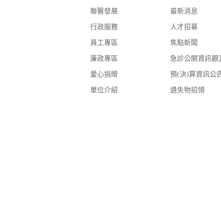
聯醫發展
最新消息
行政服務
人才招募
員工專區
焦點新聞
廉政專區
急診公開資訊觀
愛心捐贈
預(決)算資訊公
單位介紹
遺失物招領