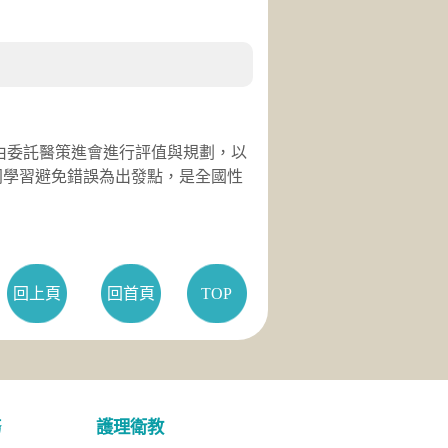
於民國92年由委託醫策進會進行評值與規劃，以
同學習避免錯誤為出發點，是全國性
回上頁
回首頁
TOP
務
護理衛教