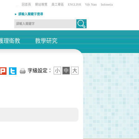
回首頁
網站導覽
員工專區
ENGLISH
Việt Nam
Indonesia
:::
► 請輸入關鍵字搜尋
護理衛教
教學研究
+
+
字級設定：
小
中
大