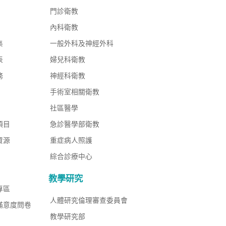
門診衛教
內科衛教
集
一般外科及神經外科
表
婦兒科衛教
務
神經科衛教
手術室相關衛教
社區醫學
項目
急診醫學部衛教
資源
重症病人照護
綜合診療中心
教學研究
專區
人體研究倫理審查委員會
滿意度問卷
教學研究部