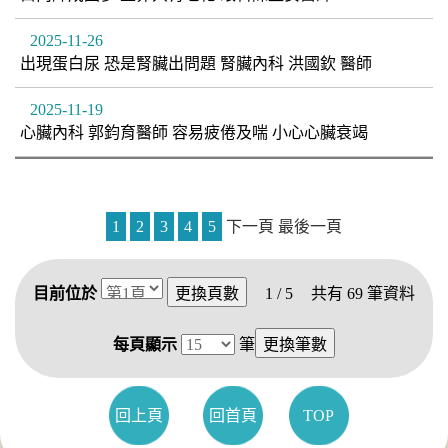
2025-11-26
出現蛋白尿 恐是腎臟出問題 腎臟內科 洪國欽 醫師
2025-11-19
心臟內科 郭鈞育醫師 容易疲倦及喘 小心心臟衰竭
1
2
3
4
5
下一頁
最後一頁
目前位於
1 / 5
共有
69
筆資料
每頁顯示
筆
回上頁
回首頁
TOP