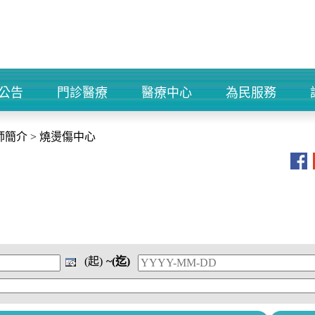
公告
門診醫療
醫療中心
為民服務
+
+
+
+
師簡介
>
燒燙傷中心
(起)
~(迄)