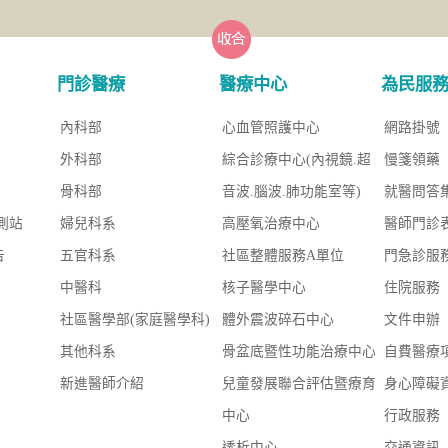
門診醫療
醫療中心
為民服
內科部
心血管照護中心
網路掛號
外科部
綜合診療中心(內視鏡.超
慢箋領藥
骨科部
音波.腦波.肺功能室等)
就醫問答
測站
婦兒科系
高壓氧治療中心
醫師門診
告
五官科系
社區整體服務A單位
門急診服
中醫科
核子醫學中心
住院服務
社區醫學部(家庭醫學科)
體外震波碎石中心
文件申辦
其他科系
骨盆底暨性功能治療中心
自費醫療
新進醫師介紹
兒童發展聯合評估暨療育
身心障礙
中心
行政服務
透析中心
交通資訊