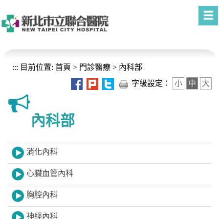
進入內容區塊
:::
目前位置:
首頁
>
門診醫療
>
內科部
字級設定：
小
中
大
內科部
消化內科
心臟血管內科
胸腔內科
神經內科