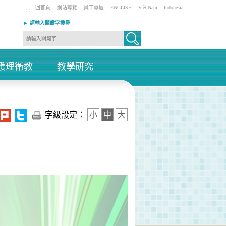
回首頁
網站導覽
員工專區
ENGLISH
Việt Nam
Indonesia
:::
► 請輸入關鍵字搜尋
護理衛教
教學研究
+
+
字級設定：
小
中
大