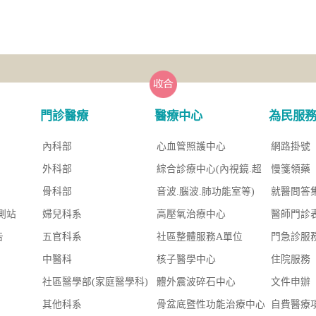
門診醫療
醫療中心
為民服
內科部
心血管照護中心
網路掛號
外科部
綜合診療中心(內視鏡.超
慢箋領藥
骨科部
音波.腦波.肺功能室等)
就醫問答
測站
婦兒科系
高壓氧治療中心
醫師門診
告
五官科系
社區整體服務A單位
門急診服
中醫科
核子醫學中心
住院服務
社區醫學部(家庭醫學科)
體外震波碎石中心
文件申辦
其他科系
骨盆底暨性功能治療中心
自費醫療