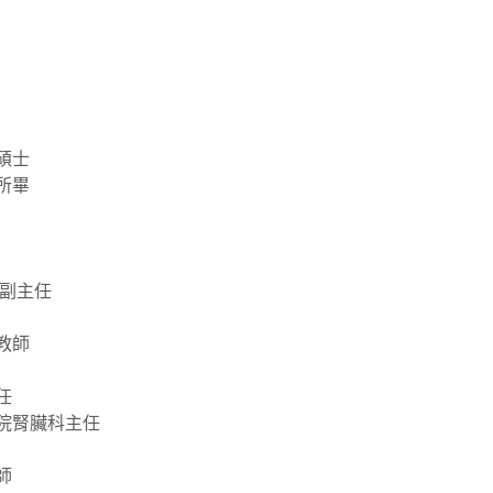
碩士
所畢
 副主任
教師
任
院腎臟科主任
師