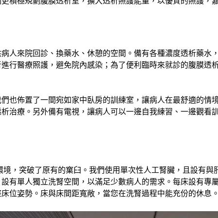
我們更積極規劃腹膜透析室，擴大透析照護能量，以優質的照護，
供病人來院回診、換藥水、休憩的空間。備有各種濃度透析藥水
者進行醫療照護，避免院內感染；為了便利臨時來就診的腹膜透
我們也佈置了一間宛如家中臥房的訓練室，讓病人在最舒適的情
透析治療。另外備有電視，讓病人可以一邊自我練習、一邊觀看
環境，突破了原有的窠臼。我們使用單次性人工腎臟，且設有與
，設有單人獨立洗腎空間，以滿足少數病人的需求。每床設有專
整床位姿勢。床與床間距寬敞，當您在洗腎過程中能充份的休息