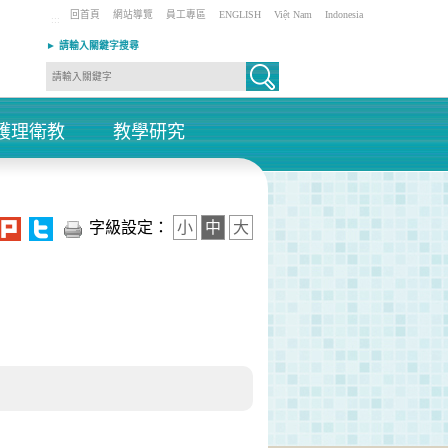
回首頁
網站導覽
員工專區
ENGLISH
Việt Nam
Indonesia
:::
► 請輸入關鍵字搜尋
護理衛教
教學研究
+
+
字級設定：
小
中
大