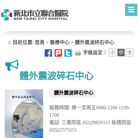
進入內容區塊
:::
目前位置:
首頁
>
醫療中心
>
體外震波碎石中心
字級設定：
小
中
大
體外震波碎石中心
體外震波碎石中心
服務時間: 周一至周五0900-1200 1330-
1700
電話: 三重院區 (02)29829111 板橋院區
(02)22575151