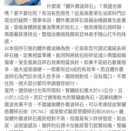
什麼是「體外震波碎石」？我適合做
嗎？要不要住院？有沒有危險性？這是病患常在泌尿科門診
提出的疑問。簡單來說，體外震波碎石是藉由機器產生能量
波，穿過身體將能量波聚焦於結石上，進而導致石頭碎裂，
再隨著尿液排出，整個治療過程頗有武林高手隔山打牛的味
道。
以本院所引進的體外震波機為例，它是新型可調式電磁系統
碎石機，定焦相當準確。能同時將結石粉碎並減少周圍組織
傷害，安全度高且碎石效果相當良好。如果不是結石數量極
多、過大或是過硬，一般都有近8成的有效率。而且體外震
波碎石為門診非侵入性手術，風險相對低，沒有傷口，不需
住院，絕大部分都可申請健保給付。
當然，健保給付也有所限制，腎臟結石應大於0.5公分，且
小於2.5公分。而尺寸通常較大的腎臟鹿角石，因單純體外
震波效果不佳，不建議做體外震波碎石，可以考慮經皮腎臟
造廔碎石術（PCNL）或是軟式輸尿管鏡碎石術(RIRS)。雖
說體外震波碎石風險相對不高，但還是有少許併發症，如血
尿，泌尿道感染，震碎的石頭卡在輸尿管引起腎絞痛，腎臟