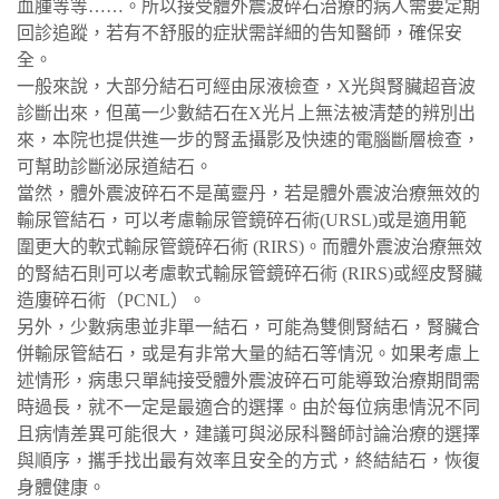
血腫等等……。所以接受體外震波碎石治療的病人需要定期
回診追蹤，若有不舒服的症狀需詳細的告知醫師，確保安
全。
一般來說，大部分結石可經由尿液檢查，X光與腎臟超音波
診斷出來，但萬一少數結石在X光片上無法被清楚的辨別出
來，本院也提供進一步的腎盂攝影及快速的電腦斷層檢查，
可幫助診斷泌尿道結石。
當然，體外震波碎石不是萬靈丹，若是體外震波治療無效的
輸尿管結石，可以考慮輸尿管鏡碎石術(URSL)或是適用範
圍更大的軟式輸尿管鏡碎石術 (RIRS)。而體外震波治療無效
的腎結石則可以考慮軟式輸尿管鏡碎石術 (RIRS)或經皮腎臟
造廔碎石術（PCNL）。
另外，少數病患並非單一結石，可能為雙側腎結石，腎臟合
併輸尿管結石，或是有非常大量的結石等情況。如果考慮上
述情形，病患只單純接受體外震波碎石可能導致治療期間需
時過長，就不一定是最適合的選擇。由於每位病患情況不同
且病情差異可能很大，建議可與泌尿科醫師討論治療的選擇
與順序，攜手找出最有效率且安全的方式，終結結石，恢復
身體健康。