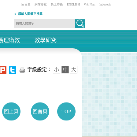
回首頁
網站導覽
員工專區
ENGLISH
Việt Nam
Indonesia
:::
► 請輸入關鍵字搜尋
護理衛教
教學研究
+
+
字級設定：
小
中
大
回上頁
回首頁
TOP