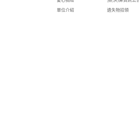
愛心捐贈
預(決)算資訊公
單位介紹
遺失物招領