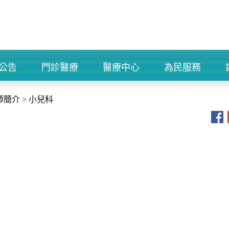
公告
門診醫療
醫療中心
為民服務
+
+
+
+
師簡介
>
小兒科