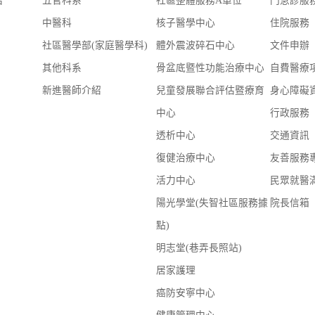
告
五官科系
社區整體服務A單位
門急診服
中醫科
核子醫學中心
住院服務
社區醫學部(家庭醫學科)
體外震波碎石中心
文件申辦
其他科系
骨盆底暨性功能治療中心
自費醫療
新進醫師介紹
兒童發展聯合評估暨療育
身心障礙
中心
行政服務
透析中心
交通資訊
復健治療中心
友善服務
活力中心
民眾就醫
陽光學堂(失智社區服務據
院長信箱
點)
明志堂(巷弄長照站)
居家護理
癌防安寧中心