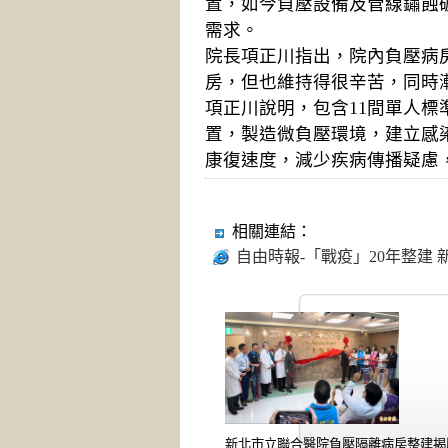
置，如今負壓設備及管線鏽蝕
需求。
院長項正川指出，院內負壓病房從
房，但也維持得很辛苦，同時漸
項正川說明，包含11間單人標
置，製造微負壓環境，建立感
康復速度，減少疾病傳播疑慮，
相關連結：
自由時報-「戰疫」20年整建
新北市立聯合醫院負壓隔離病房整建揭