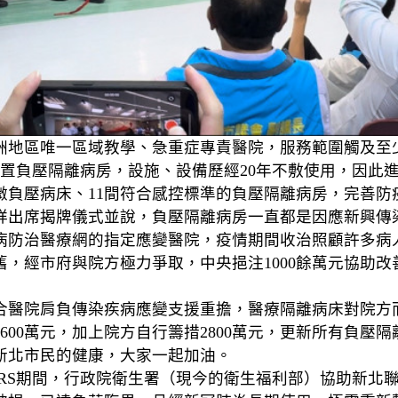
地區唯一區域教學、急重症專責醫院，服務範圍觸及至少5
建置負壓隔離病房，設施、設備歷經20年不敷使用，因此
微負壓病床、11間符合感控標準的負壓隔離病房，完善防
祥出席揭牌儀式並說，負壓隔離病房一直都是因應新興傳
病防治醫療網的指定應變醫院，疫情期間收治照顧許多病
，經市府與院方極力爭取，中央挹注1000餘萬元協助
合醫院肩負傳染疾病應變支援重擔，醫療隔離病床對院方
600萬元，加上院方自行籌措2800萬元，更新所有負壓
新北市民的健康，大家一起加油。
RS期間，行政院衛生署（現今的衛生福利部）協助新北聯