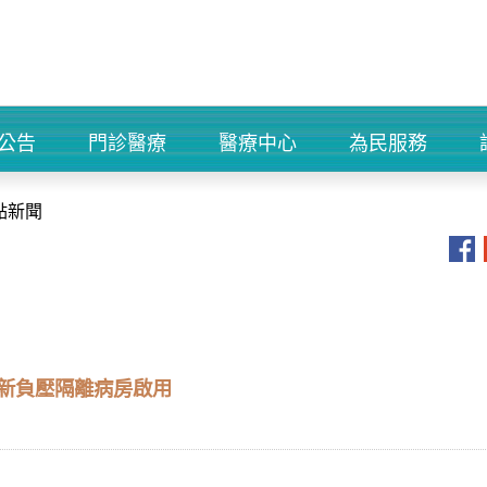
公告
門診醫療
醫療中心
為民服務
+
+
+
+
點新聞
全新負壓隔離病房啟用