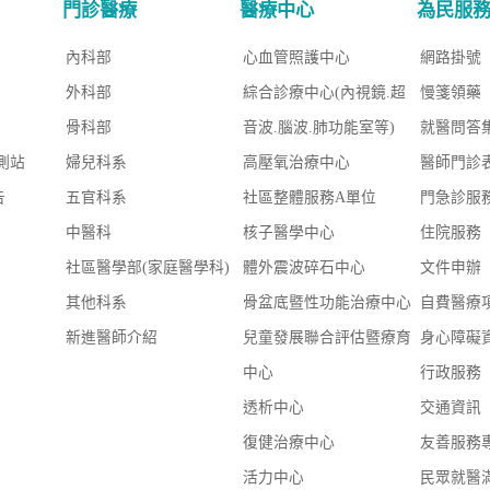
門診醫療
醫療中心
為民服
內科部
心血管照護中心
網路掛號
外科部
綜合診療中心(內視鏡.超
慢箋領藥
骨科部
音波.腦波.肺功能室等)
就醫問答
測站
婦兒科系
高壓氧治療中心
醫師門診
告
五官科系
社區整體服務A單位
門急診服
中醫科
核子醫學中心
住院服務
社區醫學部(家庭醫學科)
體外震波碎石中心
文件申辦
其他科系
骨盆底暨性功能治療中心
自費醫療
新進醫師介紹
兒童發展聯合評估暨療育
身心障礙
中心
行政服務
透析中心
交通資訊
復健治療中心
友善服務
活力中心
民眾就醫