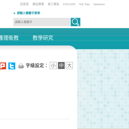
回首頁
網站導覽
員工專區
ENGLISH
Việt Nam
Indonesia
:::
► 請輸入關鍵字搜尋
護理衛教
教學研究
+
+
字級設定：
小
中
大