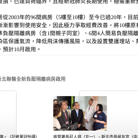
破損、已達負荷臨界，且經新冠肺炎長期使用，極需重新
2003年的96間病房（5樓至10樓）至今已過20年，目前
漸影響到使用安全，因此極力爭取經費改善，將10樓原有
準負壓隔離病房（含1間親子同室）、6間4人簡易負壓隔
染區保護氣流，降低飛沫傳播風險，以及設置雙護理站、
預計10月啟用。
 新北聯醫全新負壓隔離病房啟用
牌。（記者董冠怡攝）
疾管署長莊人祥（左一）、新北市長侯友宜（中）