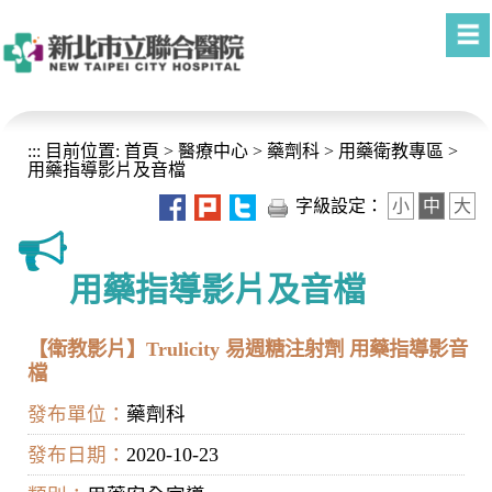
進入內容區塊
:::
目前位置:
首頁
>
醫療中心
>
藥劑科
>
用藥衛教專區
>
用藥指導影片及音檔
字級設定：
小
中
大
用藥指導影片及音檔
【衛教影片】Trulicity 易週糖注射劑 用藥指導影音
檔
發布單位：
藥劑科
發布日期：
2020-10-23