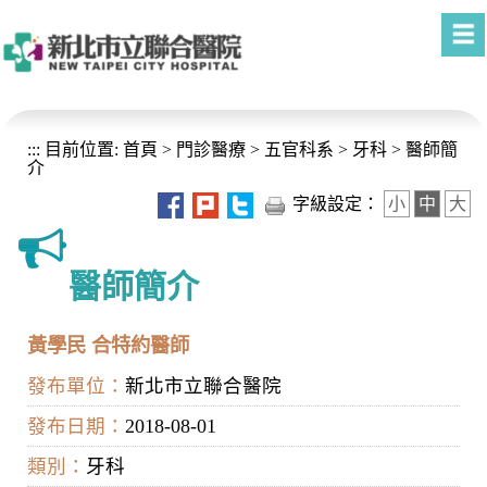
進入內容區塊
:::
目前位置:
首頁
>
門診醫療
>
五官科系
>
牙科
>
醫師簡
介
字級設定：
小
中
大
醫師簡介
黃學民 合特約醫師
發布單位：
新北市立聯合醫院
發布日期：
2018-08-01
類別：
牙科