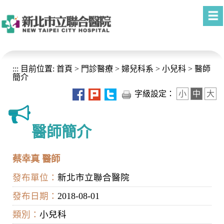
進入內容區塊
:::
目前位置:
首頁
>
門診醫療
>
婦兒科系
>
小兒科
>
醫師
簡介
字級設定：
小
中
大
醫師簡介
蔡幸真 醫師
發布單位：
新北市立聯合醫院
發布日期：
2018-08-01
類別：
小兒科