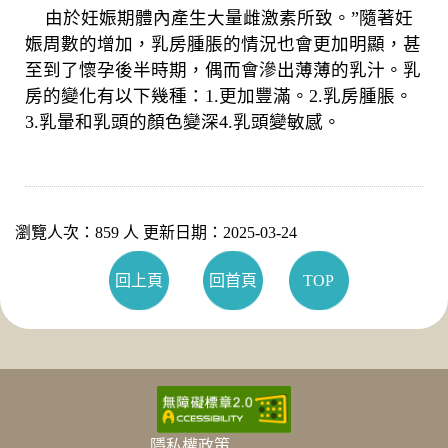
由於妊娠期體內產生大量雌激素所致。”隨著妊
娠周數的增加，乳房腫脹的情況也會更加明顯，甚
至到了懷孕後半時期，偶而會滲出薄薄的乳汁。乳
房的變化有以下幾種：1.更加豐滿。2.乳房腫脹。
3.乳暈和乳頭的顏色變深4.乳頭變敏感。
瀏覽人次：859 人 更新日期：2025-03-24
回上頁
回首頁
TOP
隱私權政策