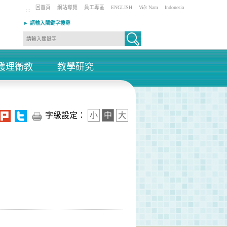
回首頁
網站導覽
員工專區
ENGLISH
Việt Nam
Indonesia
:::
► 請輸入關鍵字搜尋
護理衛教
教學研究
+
+
字級設定：
小
中
大