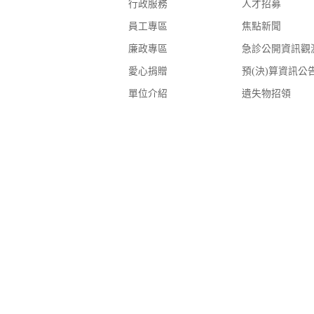
行政服務
人才招募
員工專區
焦點新聞
廉政專區
急診公開資訊觀
愛心捐贈
預(決)算資訊公
單位介紹
遺失物招領