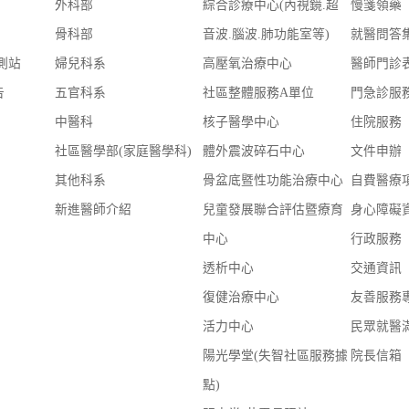
外科部
綜合診療中心(內視鏡.超
慢箋領藥
骨科部
音波.腦波.肺功能室等)
就醫問答
測站
婦兒科系
高壓氧治療中心
醫師門診
告
五官科系
社區整體服務A單位
門急診服
中醫科
核子醫學中心
住院服務
社區醫學部(家庭醫學科)
體外震波碎石中心
文件申辦
其他科系
骨盆底暨性功能治療中心
自費醫療
新進醫師介紹
兒童發展聯合評估暨療育
身心障礙
中心
行政服務
透析中心
交通資訊
復健治療中心
友善服務
活力中心
民眾就醫
陽光學堂(失智社區服務據
院長信箱
點)