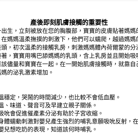
產後即刻肌膚接觸的重要性
一出生，立刻被放在您的胸腹部，寶寶的皮膚貼著媽媽
，在媽媽溫柔撫摸的刺激下，他們可以蠕爬，越過媽媽
是頭，初次溫柔的接觸乳房，刺激媽媽體內荷爾蒙的分
接著，寶寶用嘴巴舔媽媽的乳頭，含上乳房並且開始吸
應該儘量和寶寶在一起。在一開始肌膚接觸時，就靠自
媽媽的泌乳激素增加。
溫穩定，哭鬧的時間減少，也比較不會低血壓。
溫、味道、聲音可及早建立親子關係。
吸吮會促進催產素分泌有助於子宮收縮。
身體蠕動刺激對嬰兒產生強烈的哺乳意願吸吮反射，
嬰兒想吃奶的表現，知道該何時哺乳。