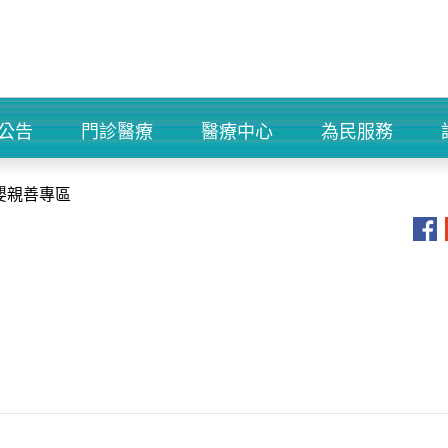
公告
門診醫療
醫療中心
為民服務
+
+
+
+
嬰親善專區