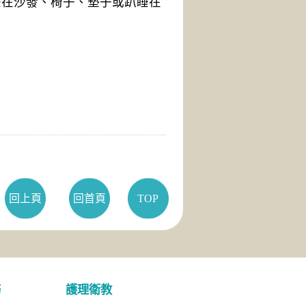
睡在沙發、椅子、墊子或趴睡在
回上頁
回首頁
TOP
務
護理衛教