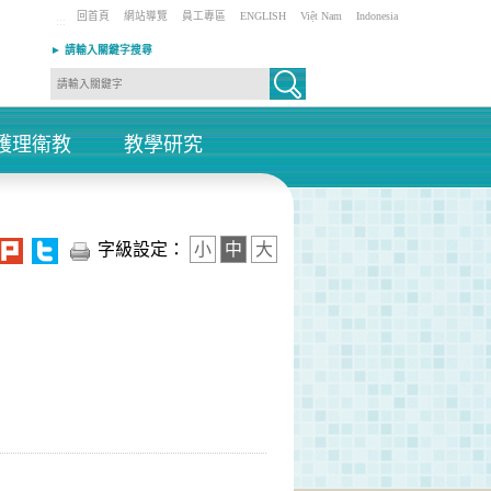
回首頁
網站導覽
員工專區
ENGLISH
Việt Nam
Indonesia
:::
► 請輸入關鍵字搜尋
護理衛教
教學研究
+
+
字級設定：
小
中
大