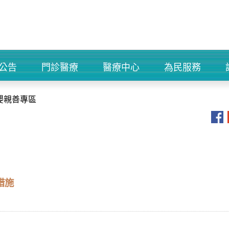
公告
門診醫療
醫療中心
為民服務
+
+
+
+
嬰親善專區
措施