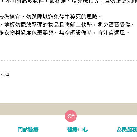
，不可有鬆軟物件，如枕頭、填充玩具等；且勿讓嬰兒
較為適宜，勿趴睡以避免發生猝死的風險。
，地板勿擺放堅硬的物品且應舖上軟墊，避免寶寶受傷。
多衣物與過度包裹嬰兒。無空調設備時，宜注意通風。
-24
門診醫療
醫療中心
為民服