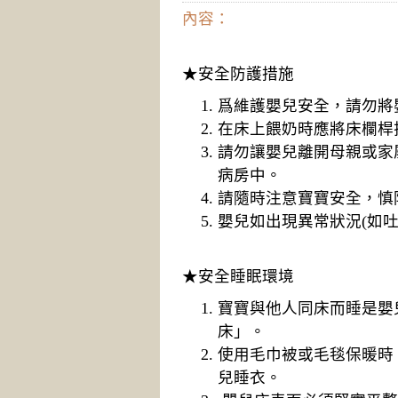
內容：
★安全防護措施
爲維護嬰兒安全，請勿將
在床上餵奶時應將床欄桿
請勿讓嬰兒離開母親或家
病房中。
請隨時注意寶寶安全，慎
嬰兒如出現異常狀況(如
★安全睡眠環境
寶寶與他人同床而睡是嬰
床」。
使用毛巾被或毛毯保暖時
兒睡衣。