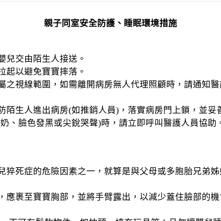
親子同室安全防護、睡眠環境措施
嬰兒交由陌生人接送。
拉起以避免寶寶摔落。
屬之視線範圍，如需離開病房無人代理照顧時，請通知醫
防陌生人進出病房(如推銷人員)，落實病房門上鎖，並妥
吐奶、臉色發黑或尖銳哭聲)時，請立即呼叫醫護人員協助
兒猝死症的危險因素之一，就算是與父母或多胞胎兄弟姊
，應裹至寶寶胸部，並將手臂露出，以減少蓋住臉部的機