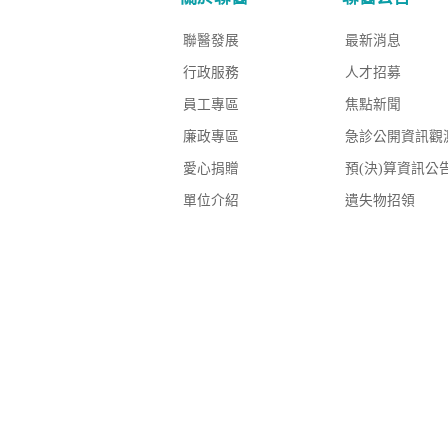
聯醫發展
最新消息
行政服務
人才招募
員工專區
焦點新聞
廉政專區
急診公開資訊觀
愛心捐贈
預(決)算資訊公
單位介紹
遺失物招領