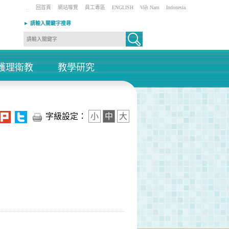
回首頁
網站導覽
員工專區
ENGLISH
Việt Nam
Indonesia
:::
► 請輸入關鍵字搜尋
護理衛教
教學研究
+
+
字級設定：
小
中
大