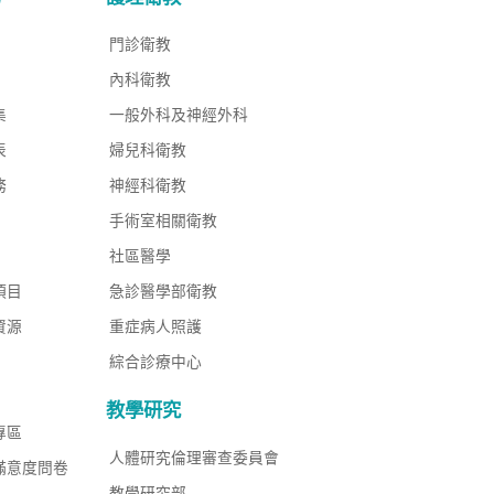
門診衛教
內科衛教
集
一般外科及神經外科
表
婦兒科衛教
務
神經科衛教
手術室相關衛教
社區醫學
項目
急診醫學部衛教
資源
重症病人照護
綜合診療中心
教學研究
專區
人體研究倫理審查委員會
滿意度問卷
教學研究部