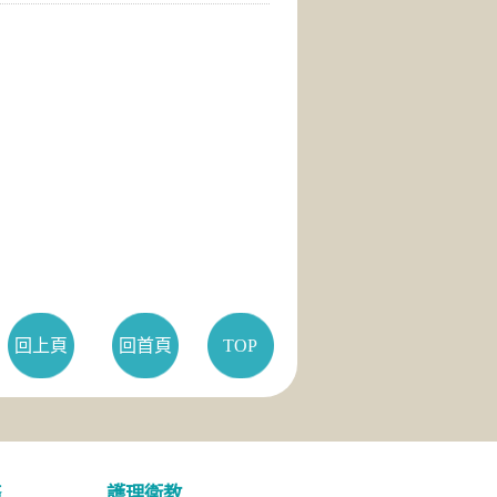
回上頁
回首頁
TOP
務
護理衛教