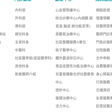
內科部
心血管照護中心
網路掛號
外科部
綜合診療中心(內視鏡.超
慢箋領藥
骨科部
音波.腦波.肺功能室等)
就醫問答
測站
婦兒科系
高壓氧治療中心
醫師門診
告
五官科系
社區整體服務A單位
門急診服
中醫科
核子醫學中心
住院服務
社區醫學部(家庭醫學科)
體外震波碎石中心
文件申辦
其他科系
骨盆底暨性功能治療中心
自費醫療
新進醫師介紹
兒童發展聯合評估暨療育
身心障礙
中心
行政服務
透析中心
交通資訊
復健治療中心
友善服務
活力中心
民眾就醫