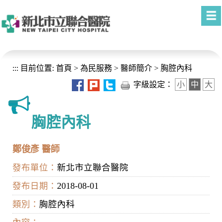
進入內容區塊
:::
目前位置:
首頁
>
為民服務
>
醫師簡介
>
胸腔內科
字級設定：
小
中
大
胸腔內科
鄭俊彥 醫師
發布單位：
新北市立聯合醫院
發布日期：
2018-08-01
類別：
胸腔內科