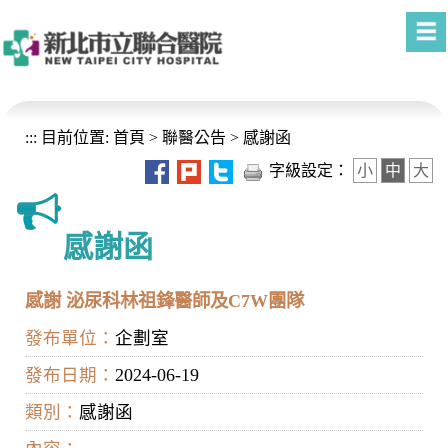
進入內容區塊
:::
目前位置:
首頁
>
聯醫公告
>
感謝函
字級設定：
小
中
大
感謝函
感謝 泌尿科林祖鋒醫師及C7W團隊
發布單位：
企劃室
發布日期：
2024-06-19
類別：
感謝函