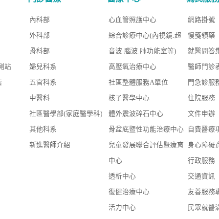
內科部
心血管照護中心
網路掛號
外科部
綜合診療中心(內視鏡.超
慢箋領藥
骨科部
音波.腦波.肺功能室等)
就醫問答
測站
婦兒科系
高壓氧治療中心
醫師門診
告
五官科系
社區整體服務A單位
門急診服
中醫科
核子醫學中心
住院服務
社區醫學部(家庭醫學科)
體外震波碎石中心
文件申辦
其他科系
骨盆底暨性功能治療中心
自費醫療
新進醫師介紹
兒童發展聯合評估暨療育
身心障礙
中心
行政服務
透析中心
交通資訊
復健治療中心
友善服務
活力中心
民眾就醫