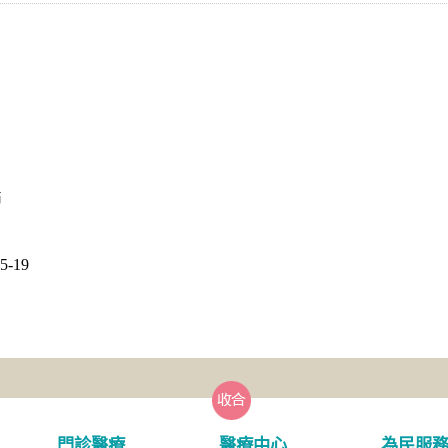
師
-19
門診醫療
醫療中心
為民服