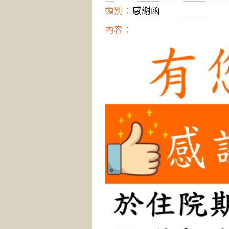
類別：
感謝函
內容：