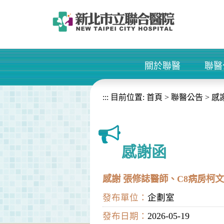
進入內容區塊
關於聯醫
聯醫
+
:::
目前位置:
首頁
>
聯醫公告
>
感
感謝函
感謝 張修誌醫師、C8病房柯
發布單位：
企劃室
發布日期：
2026-05-19