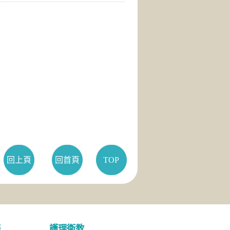
回上頁
回首頁
TOP
務
護理衛教