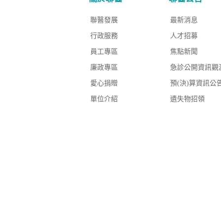
聯醫發展
最新消息
行政服務
人才招募
員工專區
焦點新聞
廉政專區
急診公開資訊觀
愛心捐贈
預(決)算資訊公
單位介紹
遺失物招領