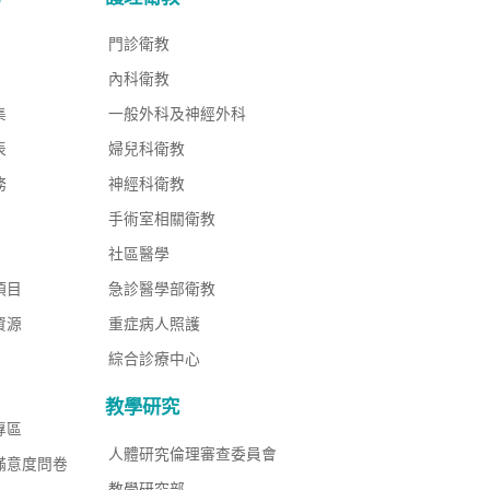
門診衛教
內科衛教
集
一般外科及神經外科
表
婦兒科衛教
務
神經科衛教
手術室相關衛教
社區醫學
項目
急診醫學部衛教
資源
重症病人照護
綜合診療中心
教學研究
專區
人體研究倫理審查委員會
滿意度問卷
教學研究部