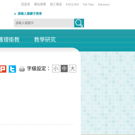
回首頁
網站導覽
員工專區
ENGLISH
Việt Nam
Indonesia
:::
► 請輸入關鍵字搜尋
護理衛教
教學研究
+
+
字級設定：
小
中
大