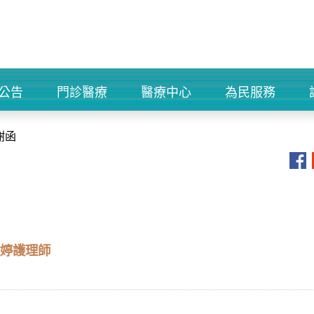
公告
門診醫療
醫療中心
為民服務
+
+
+
+
謝函
文婷護理師