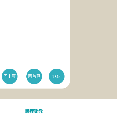
回上頁
回首頁
TOP
務
護理衛教