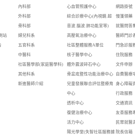
內科部
心血管照護中心
網路掛號
外科部
綜合診療中心(內視鏡.超
慢箋領藥
骨科部
音波.腦波.肺功能室等)
就醫問答
測站
婦兒科系
高壓氧治療中心
醫師門診
告
五官科系
社區整體服務A單位
門急診服
中醫科
核子醫學中心
住院服務
社區醫學部(家庭醫學科)
體外震波碎石中心
文件申辦
其他科系
骨盆底暨性功能治療中心
自費醫療
新進醫師介紹
兒童發展聯合評估暨療育
身心障礙
中心
行政服務
透析中心
交通資訊
復健治療中心
友善服務
活力中心
民眾就醫
陽光學堂(失智社區服務據
院長信箱