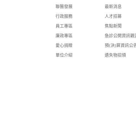
聯醫發展
最新消息
行政服務
人才招募
員工專區
焦點新聞
廉政專區
急診公開資訊觀
愛心捐贈
預(決)算資訊公
單位介紹
遺失物招領