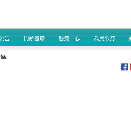
公告
門診醫療
醫療中心
為民服務
+
+
+
+
謝函