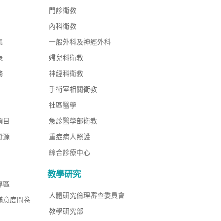
門診衛教
內科衛教
集
一般外科及神經外科
表
婦兒科衛教
務
神經科衛教
手術室相關衛教
社區醫學
項目
急診醫學部衛教
資源
重症病人照護
綜合診療中心
教學研究
專區
人體研究倫理審查委員會
滿意度問卷
教學研究部