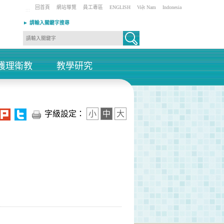
回首頁
網站導覽
員工專區
ENGLISH
Việt Nam
Indonesia
:::
► 請輸入關鍵字搜尋
護理衛教
教學研究
+
+
字級設定：
小
中
大