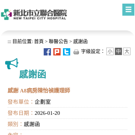
進入內容區塊
:::
目前位置:
首頁
>
聯醫公告
>
感謝函
字級設定：
小
中
大
感謝函
感謝 A8病房陳怡禎護理師
發布單位：
企劃室
發布日期：
2026-01-20
類別：
感謝函