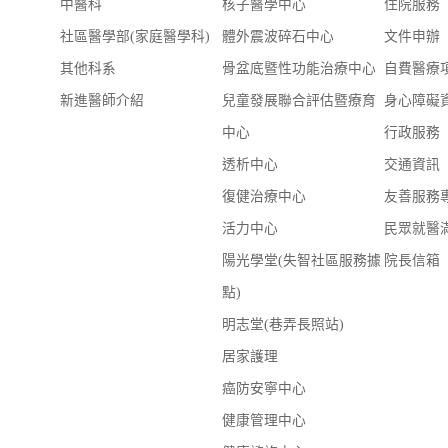
中醫科
核子醫學中心
住院服務
社區醫學部(家庭醫學科)
體外震波碎石中心
文件申辦
其他科系
骨盆底暨性功能治療中心
自費醫療
新進醫師介紹
兒童發展聯合評估暨療育
身心障礙
中心
行政服務
透析中心
交通資訊
復健治療中心
友善服務
活力中心
民眾就醫
陽光學堂(失智社區服務據
院長信箱
點)
明志堂(巷弄長照站)
居家護理
癌防安寧中心
健康管理中心