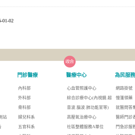
01-02
門診醫療
醫療中心
為民服
內科部
心血管照護中心
網路掛號
外科部
綜合診療中心(內視鏡.超
慢箋領藥
骨科部
音波.腦波.肺功能室等)
就醫問答
測站
婦兒科系
高壓氧治療中心
醫師門診
告
五官科系
社區整體服務A單位
門急診服