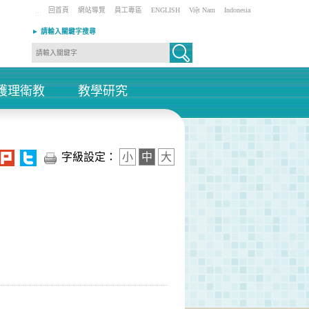
回首頁
網站導覽
員工專區
ENGLISH
Việt Nam
Indonesia
:::
► 請輸入關鍵字搜尋
護理衛教
教學研究
+
+
字級設定：
小
中
大