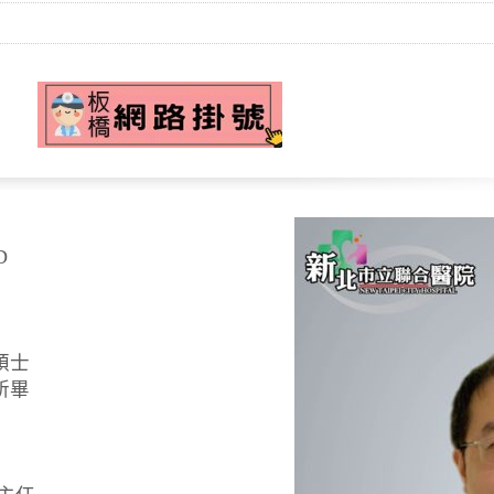
D
碩士
所畢