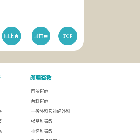
回上頁
回首頁
TOP
務
護理衛教
門診衛教
內科衛教
集
一般外科及神經外科
表
婦兒科衛教
務
神經科衛教