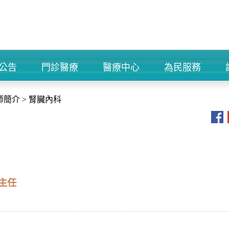
公告
門診醫療
醫療中心
為民服務
+
+
+
+
師簡介
>
腎臟內科
主任