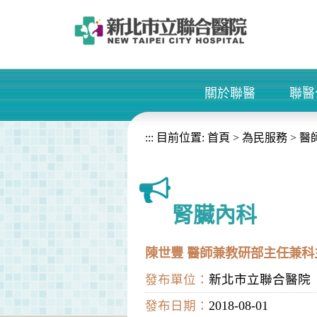
進入內容區塊
關於聯醫
聯醫
+
:::
目前位置:
首頁
>
為民服務
>
醫
腎臟內科
陳世豐 醫師兼教研部主任兼科
發布單位：
新北市立聯合醫院
發布日期：
2018-08-01