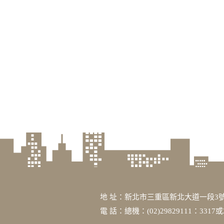
地 址：新北市三重區新北大道一段3號
電 話：總機：(02)29829111：