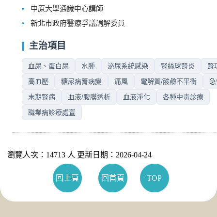
中原大學通識中心講師
新北市政府醫療爭議調解委員
主治項目
血尿、蛋白尿
水腫
泌尿系統感染
腎絲球腎炎
腎
高血壓
糖尿病腎病變
痛風
電解質/酸鹼不平衡
急
末期腎病
血液/腹膜透析
血液淨化
各種中毒診療
職業病診療處置
瀏覽人次：14713 人 更新日期：2026-04-24
回上頁
回首頁
TOP