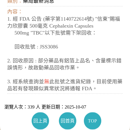
類別：
藥局最新消息
內容：
1. 經 FDA 公告 (藥字第1140722614號) "信東"賜福
力欣膠囊 500毫克 Cephalexin Capsules
500mg "TBC"以下批號需下架回收：
回收批號 : JSS3086
2. 回收原因 : 部分藥品有鋁箔上品名、含量標示錯
誤情形，故啟動藥品回收作業。
3. 經系統查詢並
無
此批號之進貨紀錄，目前使用藥
品若有發現類似異常狀況將通報 FDA。
瀏覽人次：339 人 更新日期：2025-10-07
回上頁
回首頁
TOP