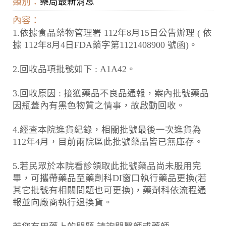
類別：
藥局最新消息
內容：
1.依據食品藥物管理署 112年8月15日公告辦理 ( 依
據 112年8月4日FDA藥字第1121408900 號函)。
2.回收品項批號如下 : A1A42。
3.回收原因 : 接獲藥品不良品通報，案內批號藥品
因瓶蓋內有黑色物質之情事，故啟動回收。
4.經查本院進貨紀錄，相關批號最後一次進貨為
112年4月，目前兩院區此批號藥品皆已無庫存。
5.若民眾於本院看診領取此批號藥品尚未服用完
畢，可攜帶藥品至藥劑科DI窗口執行藥品更換(若
其它批號有相關問題也可更換)，藥劑科依流程通
報並向廠商執行退換貨。