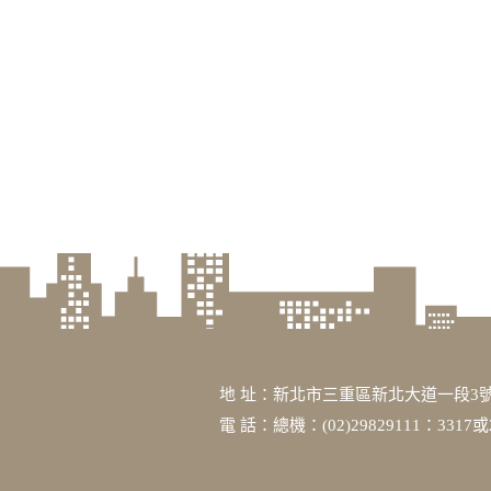
地 址：新北市三重區新北大道一段3號
電 話：總機：(02)29829111：