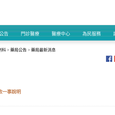
公告
門診醫療
醫療中心
為民服務
+
+
+
+
劑科
>
藥局公告
>
藥局最新消息
收一事說明