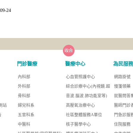
9-24
門診醫療
醫療中心
為民服
內科部
心血管照護中心
網路掛號
外科部
綜合診療中心(內視鏡.超
慢箋領藥
骨科部
音波.腦波.肺功能室等)
就醫問答
測站
婦兒科系
高壓氧治療中心
醫師門診
告
五官科系
社區整體服務A單位
門急診服
中醫科
核子醫學中心
住院服務