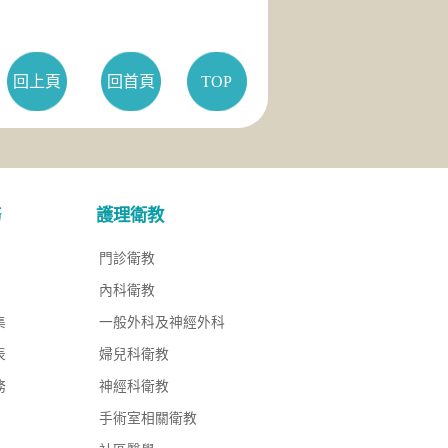
回上頁
回首頁
TOP
務
護理衛教
門診衛教
內科衛教
集
一般外科及神經外科
表
婦兒科衛教
務
神經科衛教
手術室相關衛教