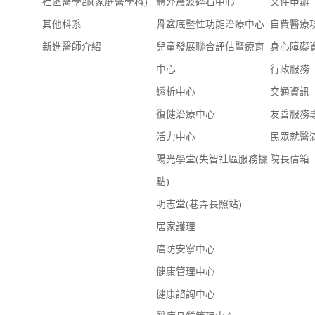
社區醫學部(家庭醫學科)
體外震波碎石中心
文件申辦
其他科系
骨盆底暨性功能治療中心
自費醫療
新進醫師介紹
兒童發展聯合評估暨療育
身心障礙
中心
行政服務
透析中心
交通資訊
復健治療中心
友善服務
活力中心
民眾就醫
陽光學堂(失智社區服務據
院長信箱
點)
明志堂(巷弄長照站)
居家護理
癌防安寧中心
健康管理中心
健康諮詢中心